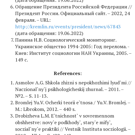
(дата обращения: 19.06.2022)
Обращение Президента Российской Федерации //
Президент России. Официальный сайт. – 2022, 24
февраля. – URL:
http://kremlin.ru/events/president/news/67843
(дата обращения: 19.06.2022)
Панина Н.В. Социологический мониторинг.
Украинское общество 1994-2005: Год перелома. -
Киев: Институт социологии НАН Украины, 2005. –
149 с.
References
:
Asmolov A.G. Shkola zhizni s nepokhozhimi lyud`mi //
Naczional`ny`j psikhologicheskij zhurnal. – 2011. –
№2. – S. 11-13.
Bromlej Yu.V. Ocherki teorii e`tnosa / Yu.V. Bromlej. –
M.: Librokom, 2012. – 440 s.
Drobizheva L.M. E`tnichnost` v sovremennom
obshhestve: novy`e podkhody`, stary`e mify`,
soczial`ny`e praktiki // Vestnik Instituta socziologii. –