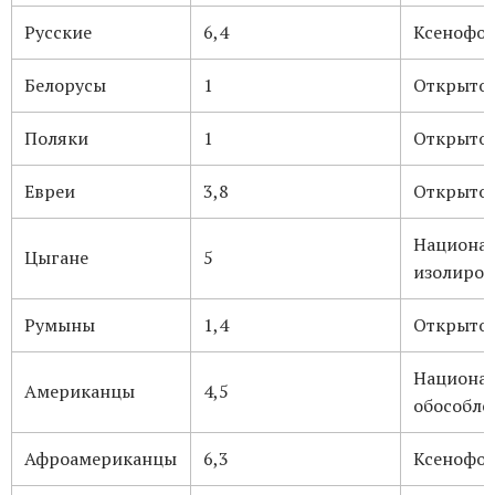
Русские
6,4
Ксенофо
Белорусы
1
Открыто
Поляки
1
Открыто
Евреи
3,8
Открыто
Национа
Цыгане
5
изолиров
Румыны
1,4
Открыто
Национа
Американцы
4,5
обособле
Афроамериканцы
6,3
Ксенофо