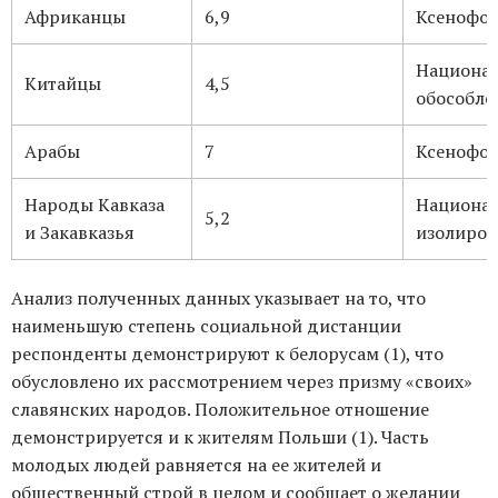
Африканцы
6,9
Ксенофо
Национа
Китайцы
4,5
обособле
Арабы
7
Ксенофо
Народы Кавказа
Национа
5,2
и Закавказья
изолиров
Анализ полученных данных указывает на то, что
наименьшую степень социальной дистанции
респонденты демонстрируют к белорусам (1), что
обусловлено их рассмотрением через призму «своих»
славянских народов. Положительное отношение
демонстрируется и к жителям Польши (1). Часть
молодых людей равняется на ее жителей и
общественный строй в целом и сообщает о желании