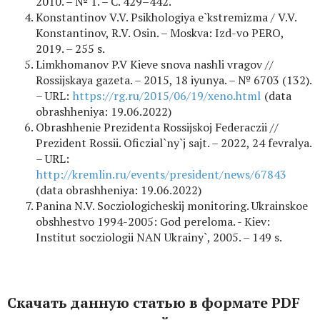
2010. – № 1. – C. 429–442.
Konstantinov V.V. Psikhologiya e`kstremizma / V.V.
Konstantinov, R.V. Osin. – Moskva: Izd-vo PERO,
2019. – 255 s.
Limkhomanov P.V Kieve snova nashli vragov //
Rossijskaya gazeta. – 2015, 18 iyunya. – № 6703 (132).
– URL:
https://rg.ru/2015/06/19/xeno.html
(data
obrashheniya: 19.06.2022)
Obrashhenie Prezidenta Rossijskoj Federaczii //
Prezident Rossii. Oficzial`ny`j sajt. – 2022, 24 fevralya.
– URL:
http://kremlin.ru/events/president/news/67843
(data obrashheniya: 19.06.2022)
Panina N.V. Socziologicheskij monitoring. Ukrainskoe
obshhestvo 1994-2005: God pereloma. - Kiev:
Institut socziologii NAN Ukrainy`, 2005. – 149 s.
Скачать данную статью в формате PDF